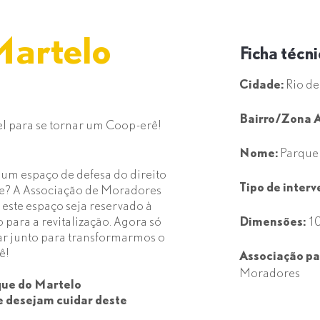
Martelo
Ficha técn
Cidade:
Rio de
Bairro/Zona A
l para se tornar um Coop-erê!
Nome:
Parque
m espaço de defesa do direito
Tipo de interv
de? A Associação de Moradores
este espaço seja reservado à
para a revitalização. Agora só
Dimensões:
10
ar junto para transformarmos o
ê!
Associação pa
Moradores
que do Martelo
e desejam cuidar deste