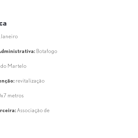
ica
 Janeiro
dministrativa:
Botafogo
 do Martelo
enção:
revitalização
x7 metros
rceira:
Associação de