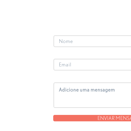
Se tem interesse em trabalhar com 
projetos e parcerias entre em conta
Nome
Email
Mensagem
ENVIAR MEN