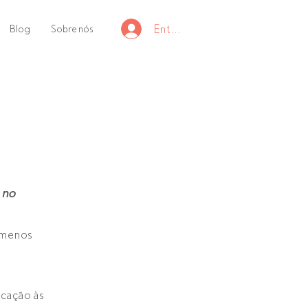
Entrar
Blog
Sobre nós
 no
s menos
icação às