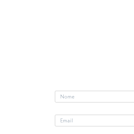
Fale com a gente
Se tem interesse em trabalhar com 
projetos e parcerias entre em conta
Nome
Email