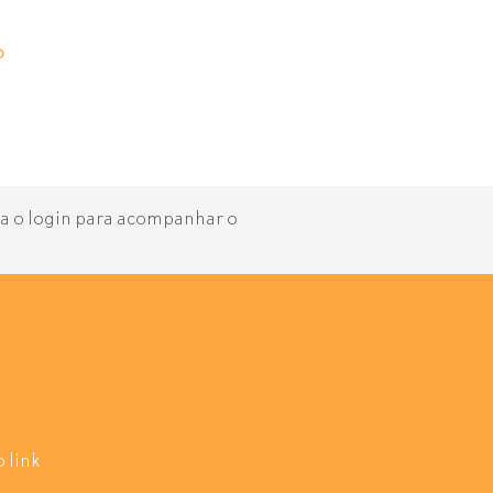
o
aça o login para acompanhar o
 link