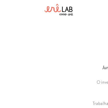
Ju
O inve
Trabalha