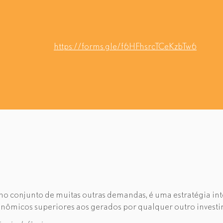
https://forms.gle/f6HFhsrcTCeKzbTw6
, no conjunto de muitas outras demandas, é uma estratégia in
onômicos superiores aos gerados por qualquer outro invest