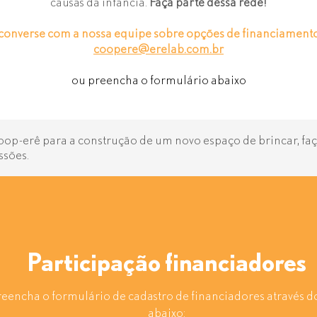
causas da infância.
Faça parte dessa rede!
converse com a nossa equipe sobre opções de financiament
coopere@erelab.com.br
ou preencha o formulário abaixo
Coop-erê para a construção de um novo espaço de brincar, f
ssões.
Participação financiadores
reencha o formulário de cadastro de financiadores através do
abaixo: